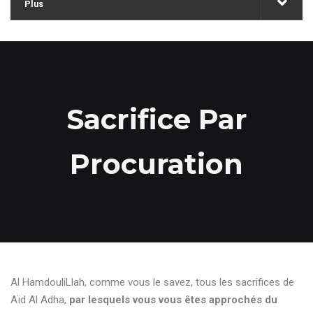
Plus
Sacrifice Par
Procuration
Al HamdouliLlah, comme vous le savez, tous les sacrifices de
Aïd Al Adha,
par lesquels vous vous êtes approchés du