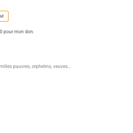
sé
e 0 pour mon don.
illes pauvres, orphelins, veuves...