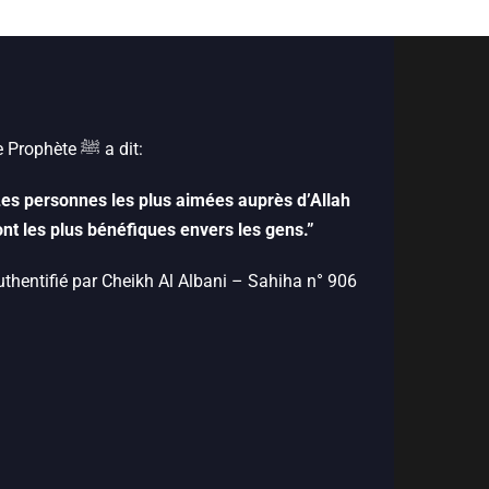
Le Prophète ﷺ‎ a dit:
Les personnes les plus aimées auprès d’Allah
ont les plus bénéfiques envers les gens.”
uthentifié par Cheikh Al Albani – Sahiha n° 906