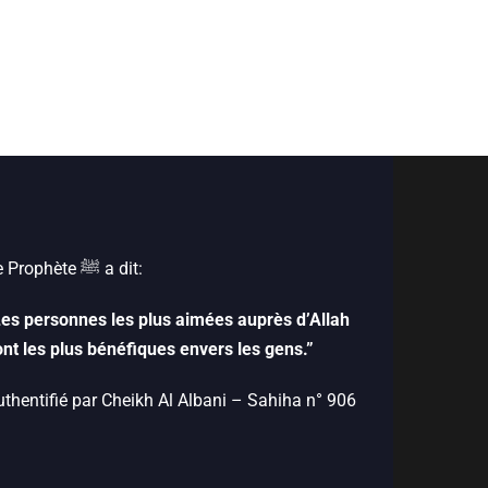
Le Prophète ﷺ‎ a dit:
Les personnes les plus aimées auprès d’Allah
ont les plus bénéfiques envers les gens.”
uthentifié par Cheikh Al Albani – Sahiha n° 906