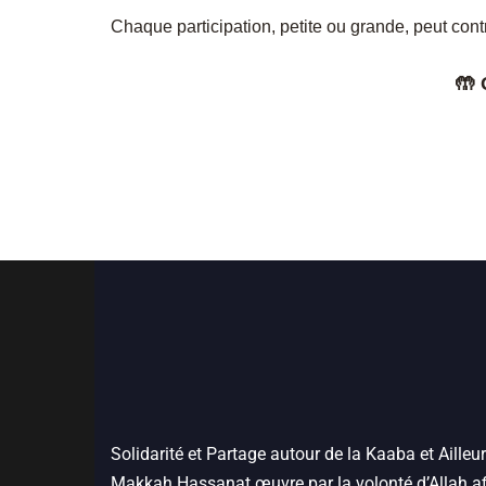
Chaque participation, petite ou grande, peut contr
🤲 
Solidarité et Partage autour de la Kaaba et Ailleur
Makkah Hassanat œuvre par la volonté d’Allah af